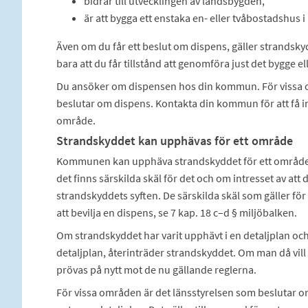
bidrar till utvecklingen av landsbygden,
är att bygga ett enstaka en- eller tvåbostadshus i
Även om du får ett beslut om dispens, gäller strandsky
bara att du får tillstånd att genomföra just det bygge el
Du ansöker om dispensen hos din kommun. För vissa om
beslutar om dispens. Kontakta din kommun för att få i
område.
Strandskyddet kan upphävas för ett område
Kommunen kan upphäva strandskyddet för ett område 
det finns särskilda skäl för det och om intresset av at
strandskyddets syften. De särskilda skäl som gäller f
att bevilja en dispens, se 7 kap. 18 c–d § miljöbalken.
Om strandskyddet har varit upphävt i en detaljplan och 
detaljplan, återinträder strandskyddet. Om man då vill
prövas på nytt mot de nu gällande reglerna.
För vissa områden är det länsstyrelsen som besluta