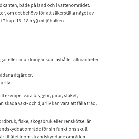
dkanten, både på land och i vattenområdet.
er, om det behövs för att säkerställa något av
i 7 kap. 13–18 h §§ miljöbalken.
ngar eller anordningar som avhåller allmänheten
sådana åtgärder,
urliv.
l exempel vara bryggor, pirar, staket,
 skada växt- och djurliv kan vara att fälla träd,
bruk, fiske, skogsbruk eller renskötsel är
andskyddat område för sin funktions skull.
är tillåtet inom strandskyddade områden.