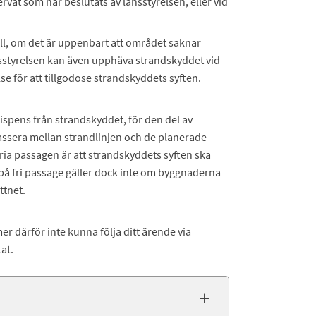
ervat som har beslutats av länsstyrelsen, eller vid
ll, om det är uppenbart att området saknar
änsstyrelsen kan även upphäva strandskyddet vid
e för att tillgodose strandskyddets syften.
 dispens från strandskyddet, för den del av
ssera mellan strandlinjen och de planerade
ia passagen är att strandskyddets syften ska
på fri passage gäller dock inte om byggnaderna
ttnet.
 därför inte kunna följa ditt ärende via
at.