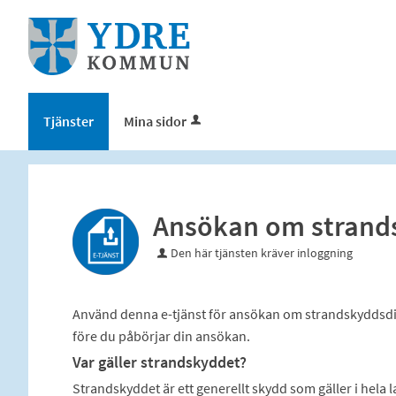
Välkommen
till
e-
tjänster
-
Tjänster
Mina sidor
Ydre
kommun
Ansökan om strand
Den här tjänsten kräver inloggning
Använd denna e-tjänst för ansökan om strandskyddsd
före du påbörjar din ansökan.
Var gäller strandskyddet?
Strandskyddet är ett generellt skydd som gäller i hela l