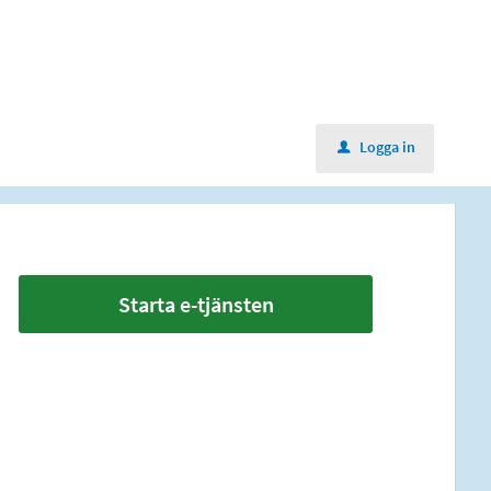
Logga in
u
Starta e-tjänsten