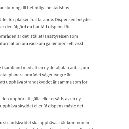
 anslutning till befintliga bostadshus.
ddet för platsen fortfarande. Dispensen betyder
ler den åtgärd du har fått dispens för.
råden är det istället länsstyrelsen som
nformation om vad som gäller inom ett visst
i samband med att en ny detaljplan antas, om
t detaljplanera området väger tyngre än
ör att upphäva strandskyddet är samma som för
den upphör att gälla eller ersätts av en ny
 upphäva skyddet eller få dispens måste det
r om strandskyddet ska upphävas när kommunen