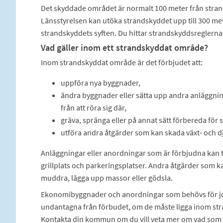
Det skyddade området är normalt 100 meter från stran
Länsstyrelsen kan utöka strandskyddet upp till 300 met
strandskyddets syften. Du hittar strandskyddsreglerna 
Vad gäller inom ett strandskyddat område?
Inom strandskyddat område är det förbjudet att:
uppföra nya byggnader,
ändra byggnader eller sätta upp andra anläggni
från att röra sig där,
gräva, spränga eller på annat sätt förbereda för 
utföra andra åtgärder som kan skada växt- och dj
Anläggningar eller anordningar som är förbjudna kan til
grillplats och parkeringsplatser. Andra åtgärder som kan
muddra, lägga upp massor eller gödsla.
Ekonomibyggnader och anordningar som behövs för jord
undantagna från förbudet, om de måste ligga inom str
Kontakta din kommun om du vill veta mer om vad som 