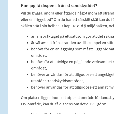
Kan jag få dispens från strandskyddet?
Vill du bygga, ändra eller åtgärda något inom ett stra
eller en friggebod? Om du har ett särskilt skäl kan du 
skälen står i sin helhet i 7 kap. 18 c–d § miljöbalken, 
är ianspråktaget på ett sätt som gör att det sakn
är väl avskilt från stranden av till exempel en stör
behövs för en anläggning som måste ligga vid vat
området,
behövs för att utvidga en pågående verksamhet 
området,
behöver användas för att tillgodose ett angeläget
utanför strandskyddsområdet,
behöver användas för att tillgodose ett annat my
Om platsen ligger inom ett utpekat område för landsbyg
LIS-område, kan du få dispens om det du vill göra: