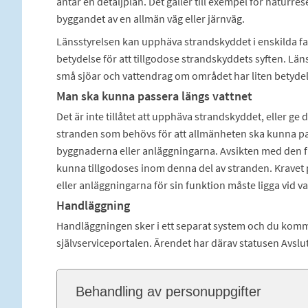
antar en detaljplan. Det gäller till exempel för naturres
byggandet av en allmän väg eller järnväg.
Länsstyrelsen kan upphäva strandskyddet i enskilda fa
betydelse för att tillgodose strandskyddets syften. L
små sjöar och vattendrag om området har liten betydels
Man ska kunna passera längs vattnet
Det är inte tillåtet att upphäva strandskyddet, eller ge
stranden som behövs för att allmänheten ska kunna pa
byggnaderna eller anläggningarna. Avsikten med den fr
kunna tillgodoses inom denna del av stranden. Kravet 
eller anläggningarna för sin funktion måste ligga vid va
Handläggning
Handläggningen sker i ett separat system och du kommer
självserviceportalen. Ärendet har därav statusen Avslut
Behandling av personuppgifter