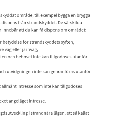
ndskyddat område, till exempel bygga en brygga
få dispens från strandskyddet. De särskilda
och innebär att du kan få dispens om området:
ar betydelse för strandskyddets syften,
re väg eller järnväg,
ten och behovet inte kan tillgodoses utanför
och utvidgningen inte kan genomföras utanför
 allmänt intresse som inte kan tillgodoses
cket angeläget intresse.
dsutveckling i strandnära lägen, ett så kallat