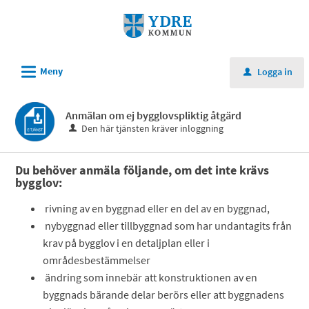
Välkommen
till
e-
tjänster
L
Meny
Logga in
u
-
Ydre
Anmälan om ej bygglovspliktig åtgärd
kommun
Den här tjänsten kräver inloggning
Du behöver anmäla följande, om det inte krävs
bygglov:
rivning av en byggnad eller en del av en byggnad,
nybyggnad eller tillbyggnad som har undantagits från
krav på bygglov i en detaljplan eller i
områdesbestämmelser
ändring som innebär att konstruktionen av en
byggnads bärande delar berörs eller att byggnadens