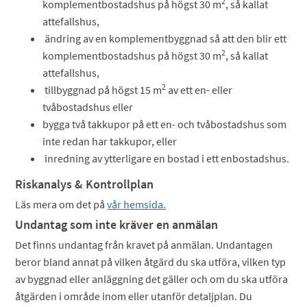
2
komplementbostadshus på högst 30 m
, så kallat
attefallshus,
ändring av en komplementbyggnad så att den blir ett
2
komplementbostadshus på högst 30 m
, så kallat
attefallshus,
2
tillbyggnad på högst 15 m
av ett en- eller
tvåbostadshus eller
bygga två takkupor på ett en- och tvåbostadshus som
inte redan har takkupor, eller
inredning av ytterligare en bostad i ett enbostadshus.
Riskanalys & Kontrollplan
Läs mera om det på
vår hemsida.
Undantag som inte kräver en anmälan
Det finns undantag från kravet på anmälan. Undantagen
beror bland annat på vilken åtgärd du ska utföra, vilken typ
av byggnad eller anläggning det gäller och om du ska utföra
åtgärden i område inom eller utanför detaljplan. Du