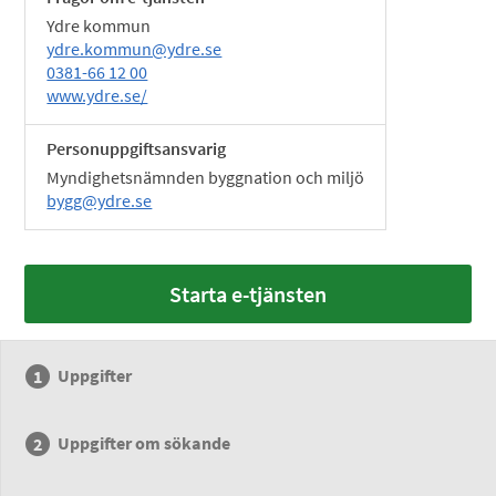
Ydre kommun
ydre.kommun@ydre.se
0381-66 12 00
www.ydre.se/
Personuppgiftsansvarig
Myndighetsnämnden byggnation och miljö
bygg@ydre.se
Starta e-tjänsten
Uppgifter
Uppgifter om sökande