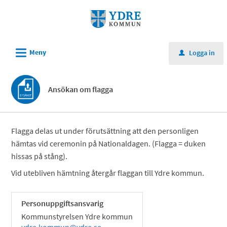
Välkommen
till
e-
tjänster
L
Meny
Logga in
u
-
Ydre
Ansökan om flagga
kommun
Flagga delas ut under förutsättning att den personligen
hämtas vid ceremonin på Nationaldagen. (Flagga = duken
hissas på stång).
Vid utebliven hämtning återgår flaggan till Ydre kommun.
Personuppgiftsansvarig
Kommunstyrelsen Ydre kommun