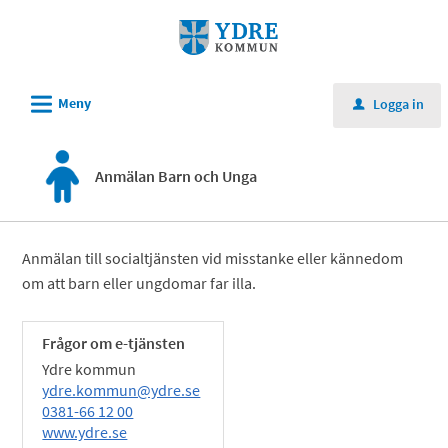
Välkommen
till
e-
tjänster
L
Meny
Logga in
u
-
Ydre
Anmälan Barn och Unga
kommun
Anmälan till socialtjänsten vid misstanke eller kännedom
om att barn eller ungdomar far illa.
Frågor om e-tjänsten
Ydre kommun
ydre.kommun@ydre.se
0381-66 12 00
www.ydre.se