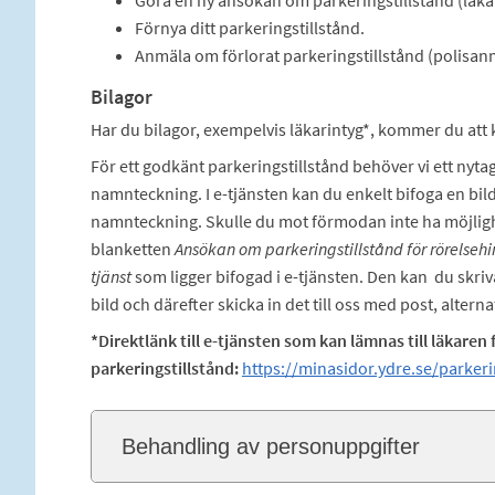
Göra en ny ansökan om parkeringstillstånd (läkar
Förnya ditt parkeringstillstånd.
Anmäla om förlorat parkeringstillstånd (polisan
Bilagor
Har du bilagor, exempelvis läkarintyg*, kommer du att 
För ett godkänt parkeringstillstånd behöver vi ett nytag
namnteckning. I e-tjänsten kan du enkelt bifoga en bild
namnteckning. Skulle du mot förmodan inte ha möjlighet
blanketten
Ansökan om parkeringstillstånd för rörelseh
tjänst
som ligger bifogad i e-tjänsten. Den kan du skri
bild och därefter skicka in det till oss med post, alte
*Direktlänk till e-tjänsten som kan lämnas till läkaren f
parkeringstillstånd:
https://minasidor.ydre.se/parkeri
Behandling av personuppgifter