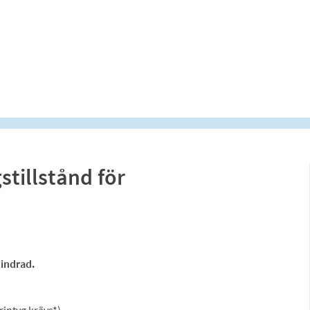
tillstånd för
hindrad.