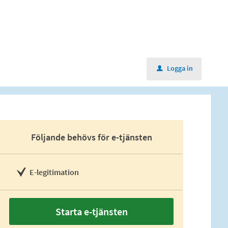
Logga in
u
Följande behövs för e-tjänsten
E-legitimation
Starta e-tjänsten