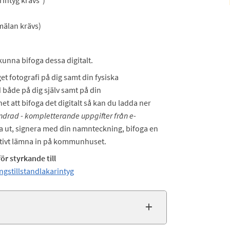
intyg krävs*)
mälan krävs)
kunna bifoga dessa digitalt.
et fotografi på dig samt din fysiska
 både på dig själv samt på din
 att bifoga det digitalt så kan du ladda ner
indrad - kompletterande uppgifter från e-
va ut, signera med din namnteckning, bifoga en
rnativt lämna in på kommunhuset.
ör styrkande till
ngstillstandlakarintyg