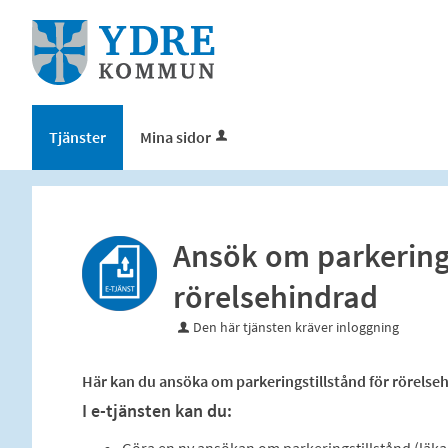
Välkommen
till
e-
tjänster
-
Tjänster
Mina sidor
Ydre
kommun
Ansök om parkerings
rörelsehindrad
Den här tjänsten kräver inloggning
Här kan du ansöka om parkeringstillstånd för rörelse
I e-tjänsten kan du: